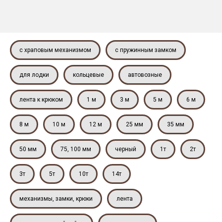
с храповым механизмом
с пружинным замком
для лодки
кольцевые
автовозные
лента к крюком
1 м
3 м
5 м
6 м
8 м
10 м
12 м
25 мм
35 мм
50 мм
75, 100 мм
черный
1т
2т
3т
5т
10т
14т
механизмы, замки, крюки
лента