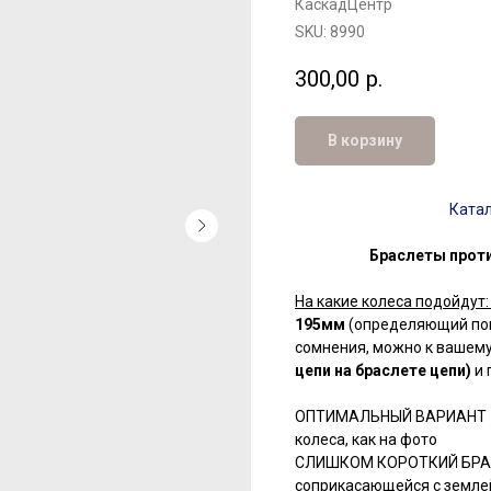
КаскадЦентр
SKU:
8990
300,00
р.
В корзину
Ката
Браслеты проти
На какие колеса подойдут
195мм
(определяющий пок
сомнения, можно к вашем
цепи на браслете цепи)
и 
ОПТИМАЛЬНЫЙ ВАРИАНТ - ц
колеса, как на фото
СЛИШКОМ КОРОТКИЙ БРАСЛЕ
соприкасающейся с землей