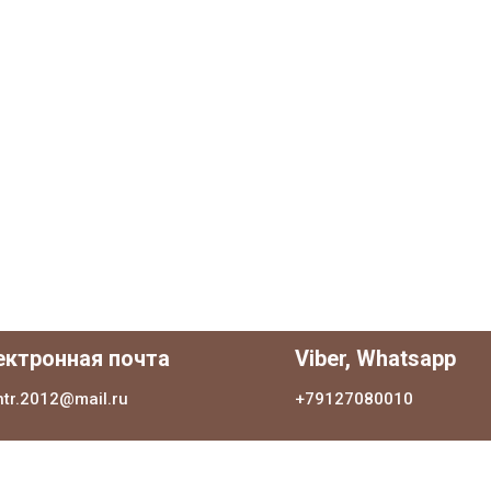
КаскадЦентр
Магазин грузоподъемного оборудовани
Отправка по всей России
ектронная почта
Viber, Whatsapp
ntr.2012@mail.ru
+79127080010