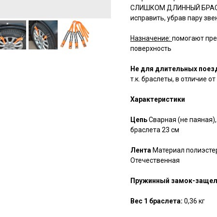
СЛИШКОМ ДЛИННЫЙ БРАСЛЕТ
исправить, убрав пару зве
Назначение:
помогают прео
поверхность
Не для длительных поез
т.к. браслеты, в отличие 
Характеристики
Цепь
Сварная (не паяная),
браслета 23 см
Лента
Материал полиэстер
Отечественная
Пружинный замок-защел
Вес 1 браслета:
0,36 кг