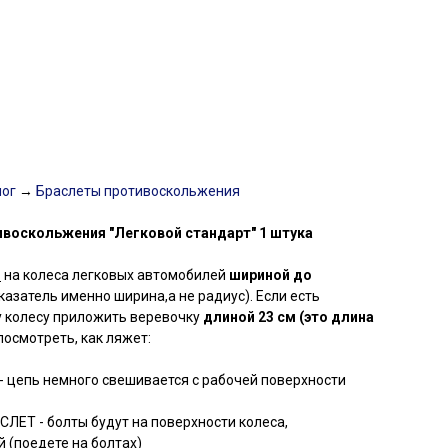
лог
→
Браслеты противоскольжения
воскольжения "Легковой стандарт" 1 штука
:
на колеса легковых автомобилей
шириной до
азатель именно ширина,а не радиус). Если есть
у колесу приложить веревочку
длиной 23 см (это длина
посмотреть, как ляжет:
епь немного свешивается с рабочей поверхности
Т - болты будут на поверхности колеса,
 (поедете на болтах)