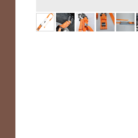
-85
m,
/7,