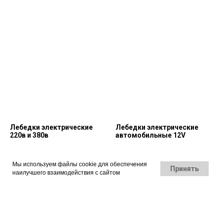
Лебедки электрические
Лебедки электрические
220в и 380в
автомобильные 12V
Мы используем файлы cookie для обеспечения
Принять
наилучшего взаимодействия с сайтом
Червячная лебедка ручная
Лебедки рычажные МТМ -
механизм тяговый