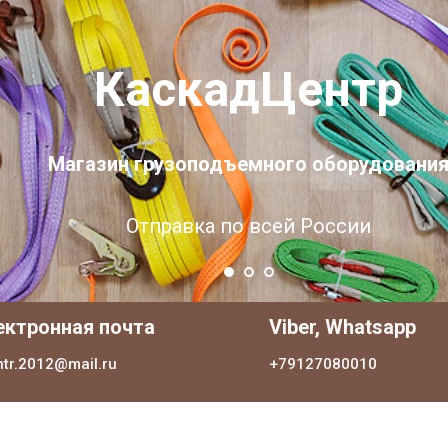
КаскадЦентр
Магазин грузоподъемного оборудовани
Отправка по всей России
ектронная почта
Viber, Whatsapp
ntr.2012@mail.ru
+79127080010