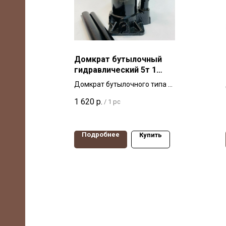
Домкрат бутылочный
гидравлический 5т 1
клапан БелАК 00042
Домкрат бутылочного типа с
одним клапаном 5т
1 620
р.
/
1 pc
БАК.00042 в/п 175-345 мм
Подробнее
Купить