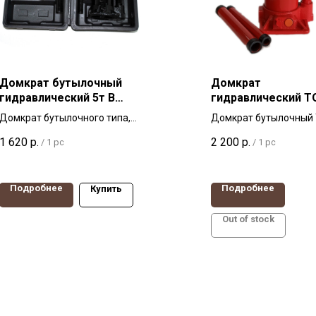
Домкрат бутылочный
Домкрат
гидравлический 5т В
гидравлический T
КЕЙСЕ (1 клапан)
ДГ-5, г/п 5 тонн
Домкрат бутылочного типа,
Домкрат бутылочный
г/п 5т В КЕЙСЕ (1 клапан) в/п
ДГ-5, грузоподъемнос
1 620
р.
2 200
р.
/
1 pc
/
1 pc
175-345 мм
в/п 190-310мм, защит
перегруза
Подробнее
Подробнее
Купить
Out of stock