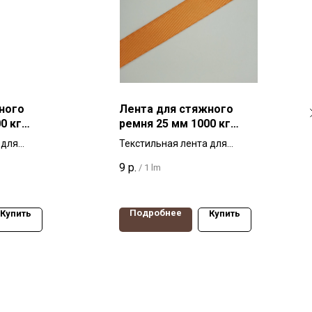
ного
Лента для стяжного
0 кг
ремня 25 мм 1000 кг
оранжевая
 для
Текстильная лента для
ширина
стяжных ремней, ширина
9
р.
/
1 lm
агрузка
25мм, разрывная нагрузка
 Китай
1000 кг. Производство Россия
Подробнее
Купить
Купить