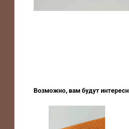
-85
m,
Возможно, вам будут интерес
/7,