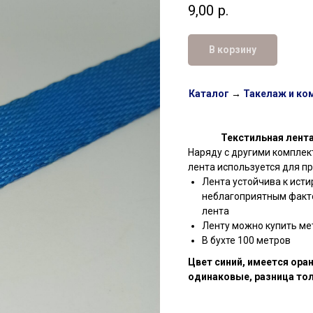
9,00
р.
В корзину
Каталог
→
Такелаж и ко
Текстильная лента
Наряду с другими компле
лента используется для пр
Лента устойчива к ист
неблагоприятным факто
лента
Ленту можно купить ме
В бухте 100 метров
Цвет синий, имеется ора
одинаковые, разница тол