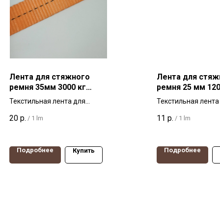
Лента для стяжного
Лента для стяж
ремня 35мм 3000 кг
ремня 25 мм 120
оранжевая
оранжевая
Текстильная лента для
Текстильная лента
стяжных ремней, ширина
стяжных ремней, 
20
р.
11
р.
/
1 lm
/
1 lm
35мм, разрывная нагрузка
25мм, разрывная н
3000 кг. Производство Россия
1,2т Производство
Подробнее
Подробнее
Купить