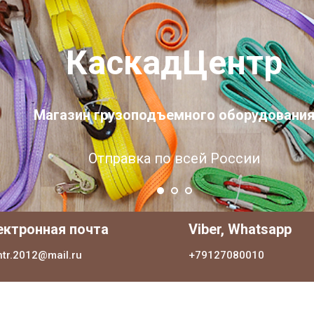
КаскадЦентр
Магазин грузоподъемного оборудовани
Отправка по всей России
ектронная почта
Viber, Whatsapp
ntr.2012@mail.ru
+79127080010