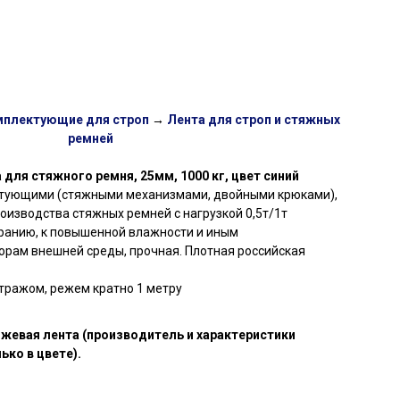
мплектующие для строп
→
Лента для строп и стяжных
ремней
 для стяжного ремня, 25мм, 1000 кг, цвет синий
ктующими (стяжными механизмами, двойными крюками),
оизводства стяжных ремней с нагрузкой 0,5т/1т
иранию, к повышенной влажности и иным
рам внешней среды, прочная. Плотная российская
тражом, режем кратно 1 метру
нжевая лента (производитель и характеристики
ько в цвете).