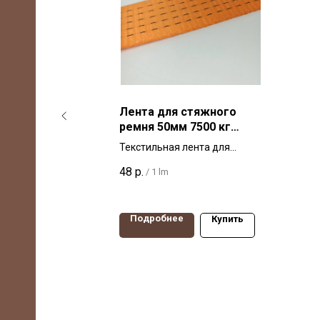
ного
Лента для стяжного
 кг
ремня 50мм 7500 кг
оранжевая
для
Текстильная лента для
ирина
стяжных ремней, ширина
48
р.
/
1 lm
грузка
50мм, разрывная нагрузка
 Россия.
7500 кг. Производство Россия
Подробнее
Купить
Купить