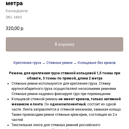
метра
КаскадЦентр
SKU:
6860
320,00
р.
В корзину
Крепление груза
→
Стяжные ремни
→
Кольцевые без крюков
Ремень для крепления груза стяжной кольцевой 1,5 тонны при
обхвате, 3 тонны по прямой, длина 2 метра
Стяжные ремни используются для крепления груза. Стяжку
крупногабаритного груза осуществляют несколькими ремнями.
Стяжные ремни надежно фиксируют груз при перемещении
Кольцевой стяжной ремень
не имеет крюков, только натяжной
механизм и лента
. Он
однокомпонентный
, состоит из одной
части. Лента заправляется в стяжной механизм, замыкая кольцо.
Также производим ремни стяжные крюк-крюк, состоящие из 2-х
частей
Текстильная лента для стяжных ремней российского