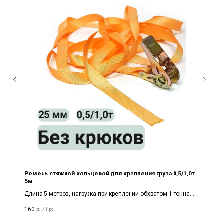
Ремень стяжной кольцевой для крепления груза 0,5/1,0т
5м
Длина 5 метров, нагрузка при креплении обхватом 1 тонна,
по-прямой 500 кг. Ширина 25мм. Цвет оранжевый/синий.
160
р.
/
1 pc
БЕЗ КРЮКОВ. С храповым механизмом