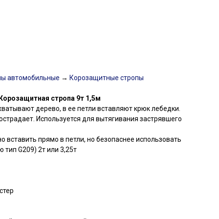
пы автомобильные
→
Корозащитные стропы
Корозащитная стропа 9т 1,5м
ватывают дерево, в ее петли вставляют крюк лебедки.
пострадает. Используется для вытягивания застрявшего
 вставить прямо в петли, но безопаснее использовать
 тип G209) 2т или 3,25т
стер