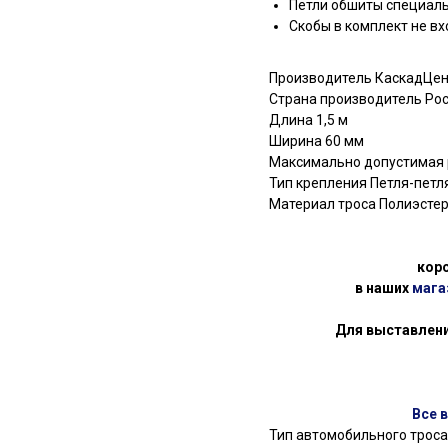
Петли обшиты специаль
Скобы в комплект не в
Производитель КаскадЦе
Страна производитель Ро
Длина 1,5 м
Ширина 60 мм
Максимально допустимая р
Тип крепления Петля-петл
Материал троса Полиэсте
кор
в наших
мага
Для выставлени
Все 
Тип автомобильного троса