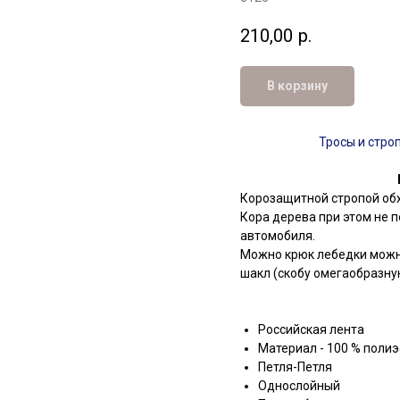
210,00
р.
В корзину
Тросы и стро
Корозащитной стропой обх
Кора дерева при этом не 
автомобиля.
Можно крюк лебедки можно
шакл (скобу омегаобразную
Российская лента
Материал - 100 % полиэ
Петля-Петля
Однослойный