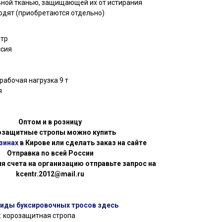
ной тканью, защищающей их от истирания
ходят (приобретаются отдельно)
нтр
ссия
абочая нагрузка 9 т
я
р
Оптом и в розницу
озащитные стропы можно купить
зинах
в Кирове или сделать заказ на сайте
Отправка по всей России
я счета на организацию отправьте запрос на
kcentr.2012@mail.ru
виды буксировочных тросов здесь
: корозащитная стропа