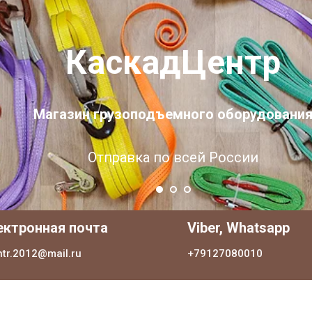
КаскадЦентр
Магазин грузоподъемного оборудовани
Отправка по всей России
ектронная почта
Viber, Whatsapp
ntr.2012@mail.ru
+79127080010