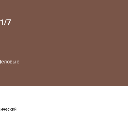
1/7
 Деловые
дический