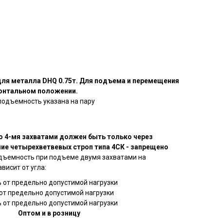
для металла DHQ 0.75т. Для подъема и перемещения
зонтальном положении.
подъемность указана на пару
 4-мя захватами должен быть только через
ние четырехветвевых строп типа 4СК - запрещено
дъемность при подъеме двумя захватами на
висит от угла:
% от предельно допустимой нагрузки
 от предельно допустимой нагрузки
% от предельно допустимой нагрузки
Оптом и в розницу