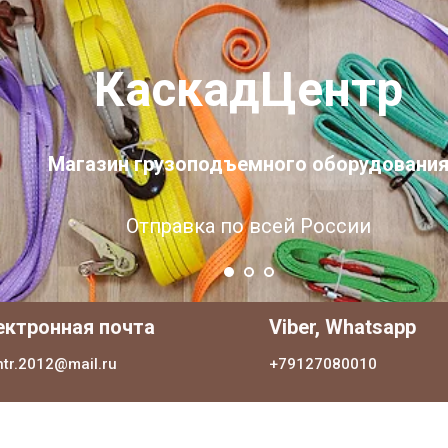
КаскадЦентр
Магазин грузоподъемного оборудовани
Отправка по всей России
ектронная почта
Viber, Whatsapp
ntr.2012@mail.ru
+79127080010