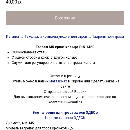
40,00
р.
В корзину
Каталог
→
Такелаж и комплектующие для строп
→
Талрепы для троса
Талреп М5 крюк-кольцо DIN 1480
Оцинкованная сталь
С одной стороны крюк, с другой кольцо
Служит для регулировки натяжения троса, каната
Оптом и в розницу
Купить можно в наших
магазинах
в Кирове или сделать заказ на
сайте
Отправка по всей России
Для выставления счета на организацию отправьте запрос на
kcentr.2012@mail.ru
Все талрепы для троса здесь ЗДЕСЬ
Цепные талрепы ЗДЕСЬ
Диаметр, мм: М5
Модель талрепа: для троса крюк-кольцо