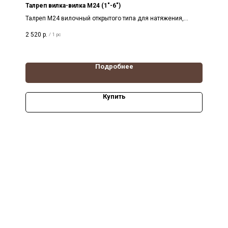
Талреп вилка-вилка М24 (1"-6")
Талреп М24 вилочный открытого типа для натяжения,
троса, каната стального
2 520
р.
/
1 pc
Подробнее
Купить