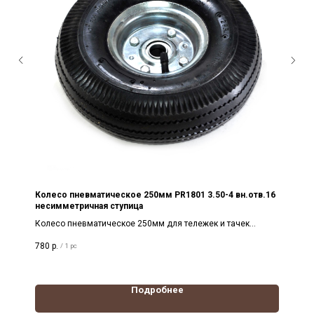
Колесо пневматическое 250мм PR1801 3.50-4 вн.отв.16
несимметричная ступица
Колесо пневматическое 250мм для тележек и тачек
PR1801 3.50-4, посадочный диаметр 16мм. Особенность -
780
р.
/
1 pc
несимметричная ступица
Подробнее