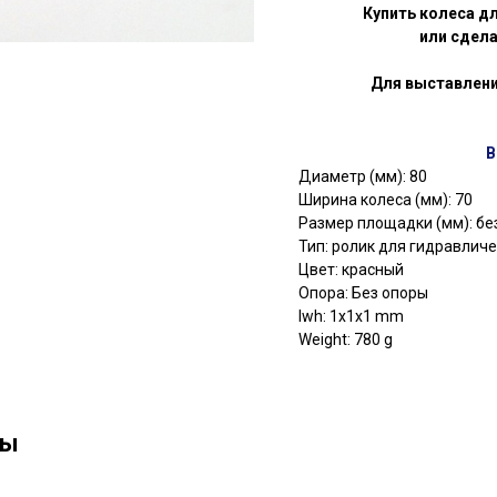
Купить колеса д
или сдела
Для выставлени
В
Диаметр (мм): 80
Ширина колеса (мм): 70
Размер площадки (мм): бе
Тип: ролик для гидравлич
Цвет: красный
Опора: Без опоры
lwh: 1x1x1 mm
Weight: 780 g
ны