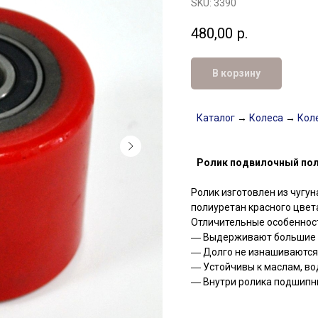
SKU:
3390
480,00
р.
В корзину
Каталог
→
Колеса
→
Коле
Ролик подвилочный пол
Ролик изготовлен из чугу
полиуретан красного цвет
Отличительные особеннос
― Выдерживают большие 
― Долго не изнашиваются
― Устойчивы к маслам, вод
― Внутри ролика подшипн