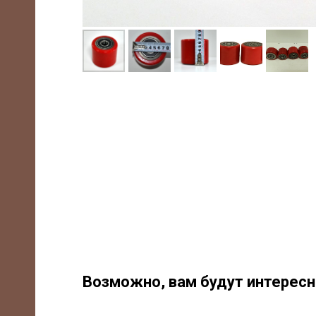
-85
m,
/7,
Возможно, вам будут интерес