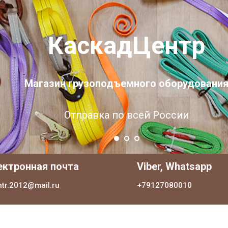
КаскадЦентр
Магазин грузоподъемного оборудовани
Отправка по всей России
ектронная почта
Viber, Whatsapp
ntr.2012@mail.ru
+79127080010