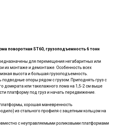
ма поворотная ST60, грузоподъемность 6 тонн
редназначены для перемещения негабаритных или
при их монтаже и демонтаже. Особенность всех
низкая высота и большая грузоподъемность.
ь подводные опоры рядом с грузом. Приподнять груз с
 домкрата или такелажного лома на 1,5-2 см выше
ти платформу под груз и начать передвижение.
 платформы, хорошая маневренность
водило) из стального профиля с зацепным кольцом на
овместно с неуправляемыми роликовыми платформами