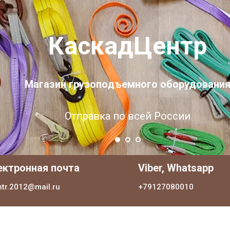
КаскадЦентр
Магазин грузоподъемного оборудовани
Отправка по всей России
ектронная почта
Viber, Whatsapp
ntr.2012@mail.ru
+79127080010