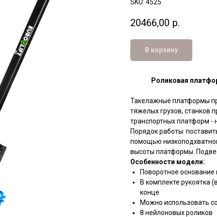
SKU:
4525
20466,00
р.
В корзину
Роликовая платфор
Такелажные платформы п
тяжелых грузов, станков 
транспортных платформ - 
Порядок работы: поставит
помощью низкоподхватного
высоты платформы. Подвес
Особенности модели:
Поворотное основание
В комплекте рукоятка (
конце
Можно использовать с
8 нейлоновых роликов