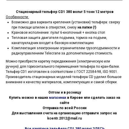
Стационарный тельфер CD1 380 вольт 5 тонн 12 метров
Особенности:
Возможно два варианта крепления (установки) тельфера: сверху
при помощи шпилек в отверстия, снизу
на лапки (!)
Крановое исполнение: пульт 6-кнопочный + кнопка стоп
Тепловая защита двигателя подъема, тормоз на подъем,
канатоукладчик входит в базовую комплектацию
Комплектация электронным ограничителем грузоподъемности и
радиоуправлением Telecrane за дополнительную стоимость.
Можно приобрести каретку передвижения (электрическую или
ручную) для горизонтального перемещения тельфера по кран-балке.
Тельфер CD1 изготовлен в соответствии с ГОСТ 22584-98, ISO 9001.
Производитель стационарных моделей тельфера CD уделил большое
внимание к качеству материалов, комплектующих и самой сборки.
Оптом и в розницу
Купить можно в наших
магазинах
в Кирове или сделать заказ на
сайте
Отправка по всей России
Для выставления счета на организацию отправьте запрос на
kcentr.2012@mail.ru
Все канатные тельфера CD1 380 вольт ЗДЕСЬ