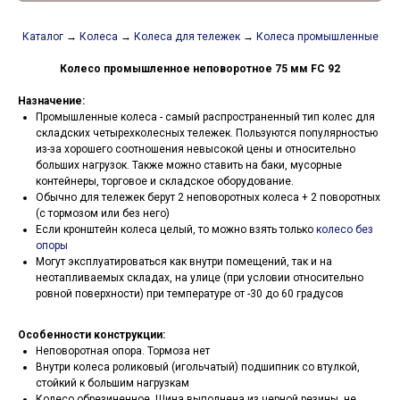
Каталог
→
Колеса
→
Колеса для тележек
→
Колеса промышленные
Колесо промышленное неповоротное 75 мм FC 92
Назначение:
Промышленные колеса - самый распространенный тип колес для
складских четырехколесных тележек. Пользуются популярностью
из-за хорошего соотношения невысокой цены и относительно
больших нагрузок. Также можно ставить на баки, мусорные
контейнеры, торговое и складское оборудование.
Обычно для тележек берут 2 неповоротных колеса + 2 поворотных
(с тормозом или без него)
Если кронштейн колеса целый, то можно взять только
колесо без
опоры
Могут эксплуатироваться как внутри помещений, так и на
неотапливаемых складах, на улице (при условии относительно
ровной поверхности) при температуре от -30 до 60 градусов
Особенности конструкции:
Неповоротная опора. Тормоза нет
Внутри колеса роликовый (игольчатый) подшипник со втулкой,
стойкий к большим нагрузкам
Колесо обрезиненное. Шина выполнена из черной резины, не