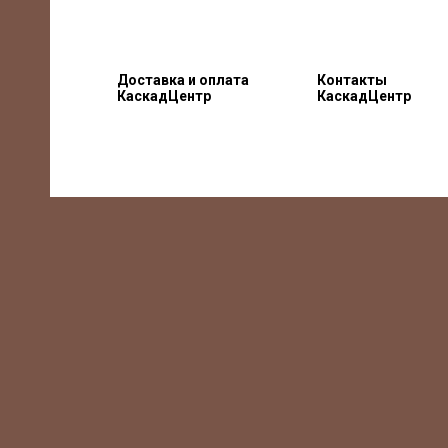
Доставка и оплата
Контакты
КаскадЦентр
КаскадЦентр