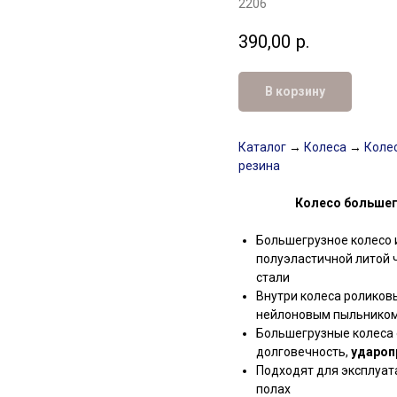
2206
390,00
р.
В корзину
Каталог
→
Колеса
→
Колес
резина
Колесо большег
Большегрузное колесо 
полуэластичной литой 
стали
Внутри колеса роликов
нейлоновым пыльнико
Большегрузные колеса 
долговечность,
удароп
Подходят для эксплуата
полах