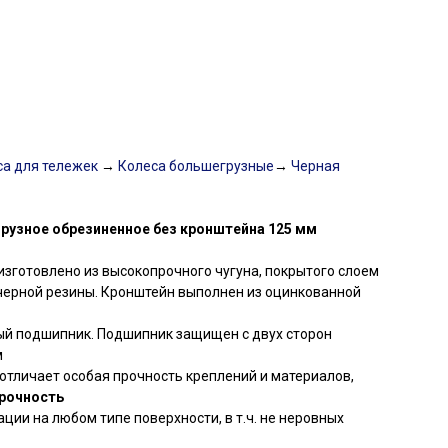
а для тележек
→
Колеса большегрузные
→
Черная
рузное обрезиненное без кронштейна 125 мм
изготовлено из высокопрочного чугуна, покрытого слоем
черной резины. Кронштейн выполнен из оцинкованной
ый подшипник. Подшипник защищен с двух сторон
м
отличает особая прочность креплений и материалов,
рочность
ции на любом типе поверхности, в т.ч. не неровных