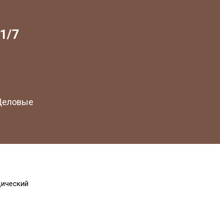
1/7
 Деловые
дический