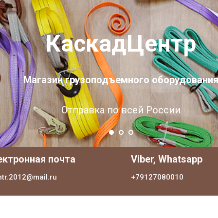
КаскадЦентр
Магазин грузоподъемного оборудовани
Отправка по всей России
ектронная почта
Viber, Whatsapp
ntr.2012@mail.ru
+79127080010