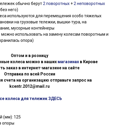
тележек обычно берут
2 поворотных
+
2 неповоротных
без него)
еса используются для перемещения особо тяжелых
тановки на грузовые тележки, вышки-тура, на
ание, мусорные контейнеры
, можно использовать на замену колесам поворотным и
хранилась опора)
Оптом и в розницу
зные колеса можно в наших
магазинах
в Кирове
ть заказ в интернет-магазине на сайте
Отправка по всей России
я счета на организацию отправьте запрос на
kcentr.2012@mail.ru
се колеса для тележек ЗДЕСЬ
 (мм): 125
з опоры