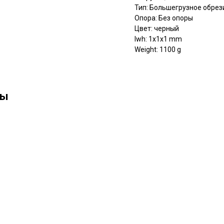
Тип: Большегрузное обре
Опора: Без опоры
Цвет: черный
lwh: 1x1x1 mm
Weight: 1100 g
ны