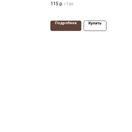
115
р.
/
1 pc
00мм,
тумбочек, столиков. Диаметр
пление -
50мм, нагрузка 50 кг,
поворотная опора
Подробнее
Купить