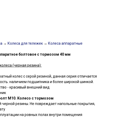
са
→
Колеса для тележек
→
Колеса аппаратные
ппаратное болтовое с тормозом 40 мм
колеса (черная резина):
атный колес с серой резиной, данная серия отличается
сть. наличием подшипника и более широкой шинкой.
тво - красивый внешний вид
пник
болт М10. Колесо с тормозом
й черной резины. Не повреждает напольные покрытия,
ату
плуатации на ровных полах внутри помещения