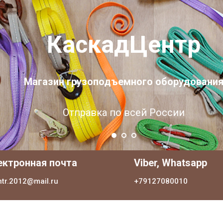
КаскадЦентр
Магазин грузоподъемного оборудовани
Отправка по всей России
ектронная почта
Viber, Whatsapp
ntr.2012@mail.ru
+79127080010