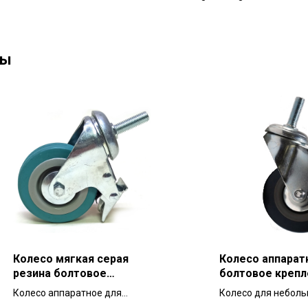
ны
Колесо мягкая серая
Колесо аппарат
резина болтовое
болтовое крепл
крепление с тормозом
SCTG 100 мм дл
Колесо аппаратное для
Колесо для небол
SCTGB 75 мм
тележек и мебе
небольших тележек, диаметр
тележек аппаратно