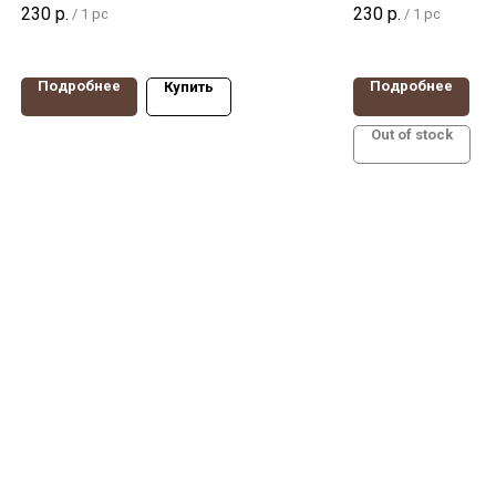
230
р.
230
р.
/
1 pc
/
1 pc
75мм, крепление болт М10,
резина, диаметр 1
SCTGB93
нагрузка 65 кг. Кре
болт
Подробнее
Подробнее
Купить
Out of stock