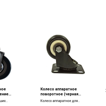
ное
Колесо аппаратное
ение
поворотное (черная
я
резина) 50 мм для
ьших
Колесо аппаратное для
ли
тележек и мебели
е, серая
небольших тележек,