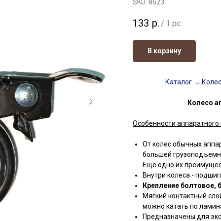
SKU:
8623
133
р.
/
1 pc
В корзину
Каталог
→
Коле
Колесо а
Особенности аппаратного 
От колес обычных аппар
большей грузоподъемно
Еще одно их преимущес
Внутри колеса - подши
Крепление болтовое, 
Мягкий контактный сло
можно катать по ламин
Предназначены для экс