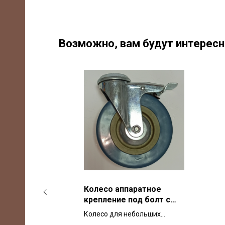
Возможно, вам будут интерес
ное
Колесо аппаратное
рная
крепление под болт с
ля
тормозом SCHGB 100 мм
 для
Колесо для небольших
ли
для тележек и мебели
,
тележек аппаратное, серая