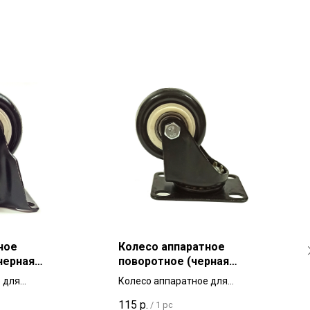
ное
Колесо аппаратное
черная
поворотное (черная
ля
резина) 50 мм для
 для
Колесо аппаратное для
ли
тележек и мебели
,
небольших тележек,
115
р.
/
1 pc