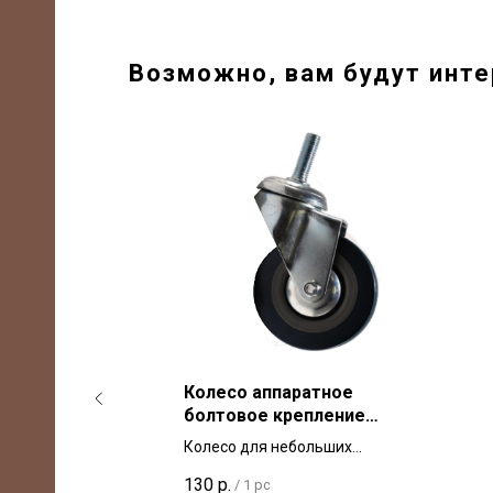
Возможно, вам будут инт
ное
Колесо аппаратное
мозом
болтовое крепление
0 для
SCTG 75 мм М10 для
ших
Колесо для небольших
ли
тележек и мебели
, серая
тележек аппаратное, серая
130
р.
/
1 pc