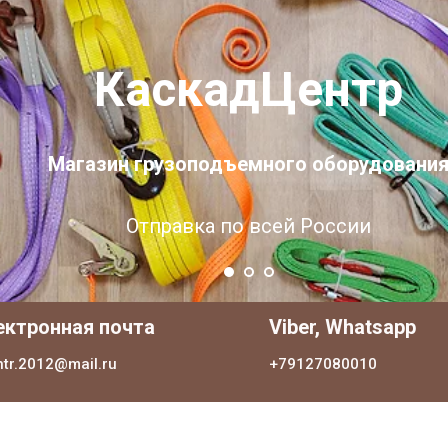
КаскадЦентр
Магазин грузоподъемного оборудовани
Отправка по всей России
ектронная почта
Viber, Whatsapp
ntr.2012@mail.ru
+79127080010