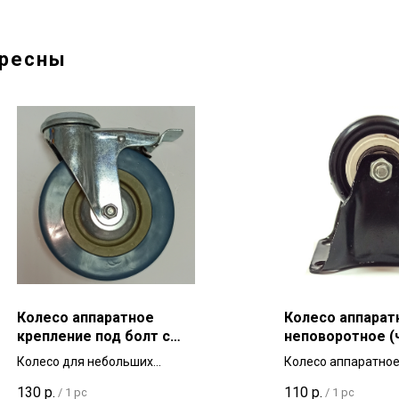
ересны
Колесо аппаратное
Колесо аппарат
крепление под болт с
неповоротное (
тормозом SCHGB 50 мм
резина) 50 мм д
Колесо для небольших
Колесо аппаратное
для тележек и мебели
тележек и мебе
тележек аппаратное, серая
небольших тележек
130
р.
110
р.
/
1 pc
/
1 pc