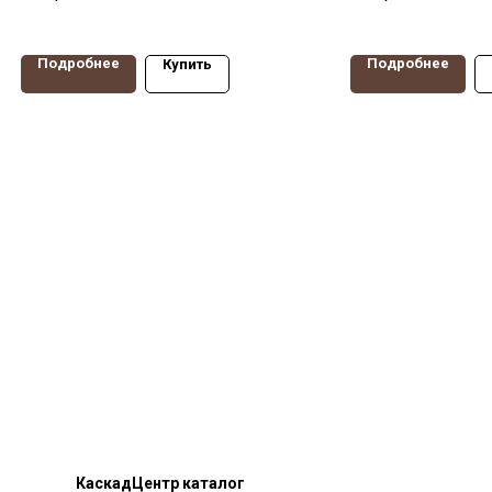
резина, диаметр 50мм,
тумбочек, столико
нагрузка 35 кг. Крепление -
50мм, нагрузка 50 к
отверстие под болт. С
неповоротная опо
Подробнее
Подробнее
Купить
тормозом
КаскадЦентр каталог