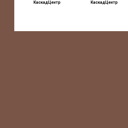
КаскадЦентр
КаскадЦентр