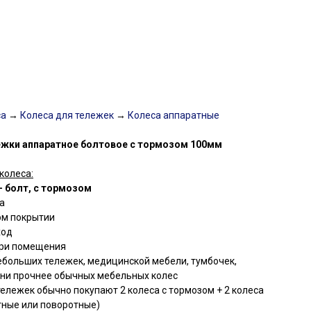
са
→
Колеса для тележек
→
Колеса аппаратные
ежки аппаратное болтовое с тормозом 100мм
колеса:
- болт, с тормозом
а
ом покрытии
ход
три помещения
ебольших тележек, медицинской мебели, тумбочек,
Они прочнее обычных мебельных колес
ележек обычно покупают 2 колеса с тормозом + 2 колеса
тные или поворотные)