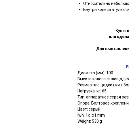
Относительно небольш
Внутри колеса втулка 
Купит
или сдела
Для выставлени
В
Диаметр (мм): 100
Высота колеса с площадкой
Размер площадки (мм): бо
Нагрузка, кг: 65
Тип: аппаратное серая ре
Опора: Болтовое креплени
Цвет: серый
lwh: 1x1x1 mm
Weight: 530 g