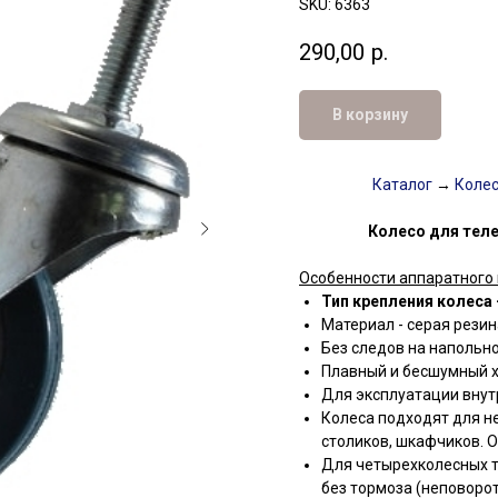
SKU:
6363
290,00
р.
В корзину
Каталог
→
Коле
Колесо для тел
Особенности аппаратного 
Тип крепления колеса 
Материал - серая резин
Без следов на напольн
Плавный и бесшумный 
Для эксплуатации вну
Колеса подходят для н
столиков, шкафчиков. 
Для четырехколесных т
без тормоза (неповоро