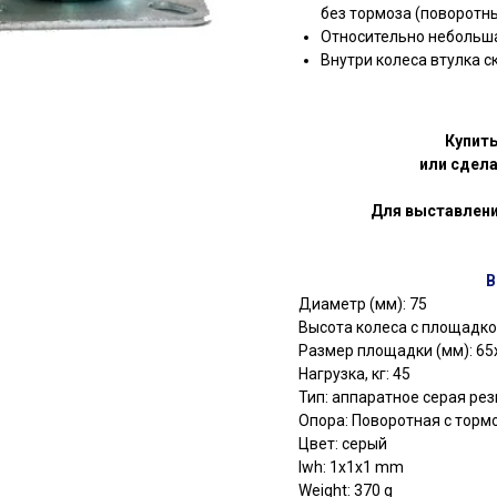
без тормоза (поворотн
Относительно небольш
Внутри колеса втулка 
Купит
или сдела
Для выставлени
В
Диаметр (мм): 75
Высота колеса с площадкой
Размер площадки (мм): 65
Нагрузка, кг: 45
Тип: аппаратное серая ре
Опора: Поворотная с торм
Цвет: серый
lwh: 1x1x1 mm
Weight: 370 g