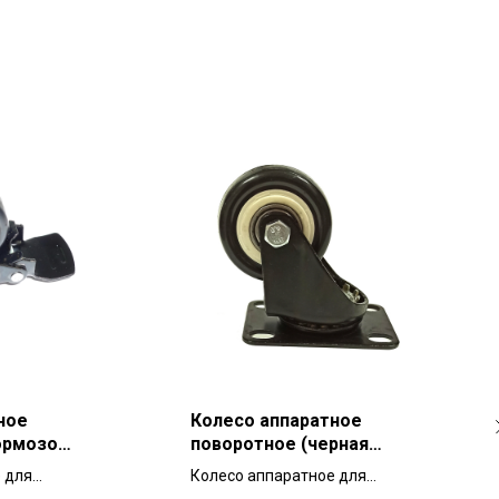
ное
Колесо аппаратное
ормозом
поворотное (черная
 40 мм
резина) 40 мм для
 для
Колесо аппаратное для
мебели
тележек и мебели