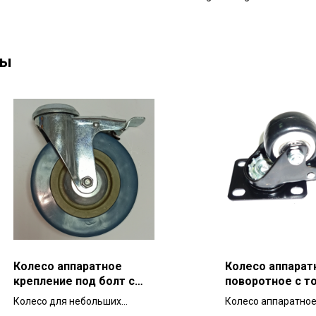
ны
Колесо аппаратное
Колесо аппарат
крепление под болт с
поворотное с т
тормозом SCHGB 100 мм
(черная резина)
Колесо для небольших
Колесо аппаратное
для тележек и мебели
для тележек и 