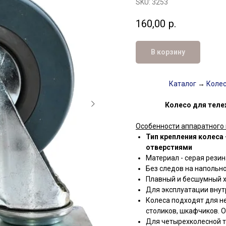
SKU:
3253
160,00
р.
В корзину
Каталог
→
Коле
Колесо для теле
Особенности аппаратного 
Тип крепления колеса
отверстиями
Материал - серая резин
Без следов на напольн
Плавный и бесшумный 
Для эксплуатации вну
Колеса подходят для н
столиков, шкафчиков. 
Для четырехколесной т