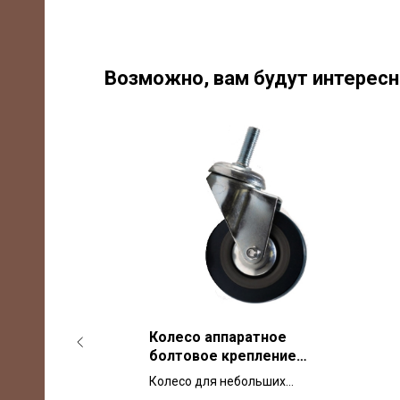
Возможно, вам будут интерес
ное
Колесо аппаратное
мозом
болтовое крепление
12 для
SCTG 75 мм М10 для
ших
Колесо для небольших
ли
тележек и мебели