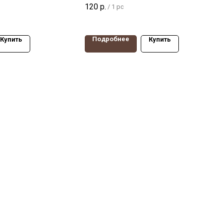
,
небольших тележек,
120
р.
/
1 pc
в. Диаметр
тумбочек, столиков. Диаметр
г,
40мм, нагрузка 35 кг,
с
поворотная опора
Подробнее
Купить
Купить