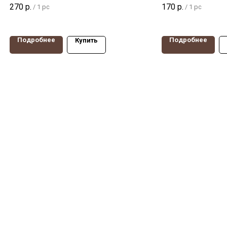
тележек аппаратное, серая
небольших тележек
270
р.
170
р.
/
1 pc
/
1 pc
резина, диаметр 100мм,
тумбочек, столико
нагрузка 65 кг. Крепление -
40мм, нагрузка 35 к
отверстие под болт. С
поворотная опора 
Подробнее
Подробнее
Купить
тормозом
тормозом