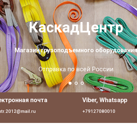
КаскадЦентр
Магазин грузоподъемного оборудовани
Отправка по всей России
ектронная почта
Viber, Whatsapp
ntr.2012@mail.ru
+79127080010