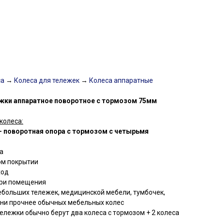
са
→
Колеса для тележек
→
Колеса аппаратные
жки аппаратное поворотное с тормозом 75мм
колеса:
 - поворотная опора с тормозом с четырьмя
а
ом покрытии
ход
три помещения
ебольших тележек, медицинской мебели, тумбочек,
Они прочнее обычных мебельных колес
ележки обычно берут два колеса с тормозом + 2 колеса