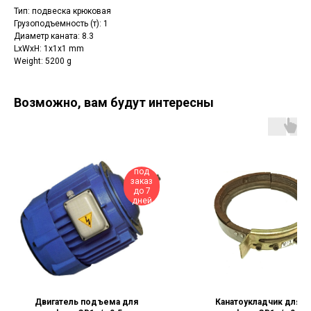
Тип: подвеска крюковая
Грузоподъемность (т): 1
Диаметр каната: 8.3
LxWxH: 1x1x1 mm
Weight: 5200 g
Возможно, вам будут интересны
под
заказ
до 7
дней
Двигатель подъема для
Канатоукладчик для