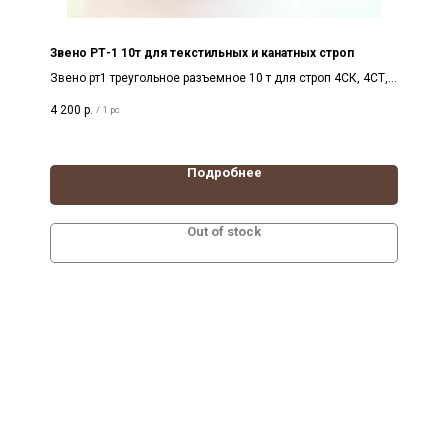
Звено РТ-1 10т для текстильных и канатных строп
Звено рт1 треугольное разъемное 10 т для строп 4СК, 4СТ,
круглый профиль вершины
4 200
р.
/
1 pc
Подробнее
Out of stock