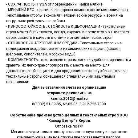
- СОХРАННОСТЬ ГРУЗА от повреждений, чалки мягкие
- МЕНЬШИЙ ВЕС - текстильные стропы намного легче металлических.
Текстильные стропы экономят человеческие ресурсы и время на
погрузочно-разгрузочные работы.
- ИЗНОСОСТОЙКОСТЬ , СТОЙКОСТЬ К ДЕФОРМАЦИИ - текстильный
строп может быть сложен, согнут, скручен и после этого он не теряет
своих свойств и качеств в отличие от металлических строп.
- СТОЙКОСТЬ К АГРЕССИВНЫМ СРЕДАМ - Текстильные стропы не
подвержены воздействию многих химических веществ (кислот,
щелочей, окислителей, морской воды).
- КОМПАКТНОСТЬ - текстильные стропы легко и удобно сворачивать и
хранить. Их легко транспортировать с места на место. Для
дополнительной защиты и для продления срока службы ленточные
текстильные стропы оснащаются специальными защитными
накладками.
Для выставления счета на организацию
отправьте реквизиты на
kcentr.2012@mail.ru
8(8332) 51-09-85, 62-05-06, 8-912-725-7000
Собственное производство цепных и текстильных строп ООО
"КаскадЦентр" г.Киров.
Отправка по РФ
Мы используем только плотную качественную ленту и надежные
комплектующие. На все стропы предоставляется паспорт.