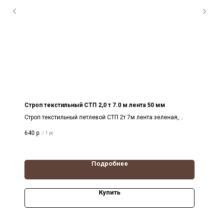
Строп текстильный СТП 2,0 т 7.0 м лента 50 мм
Строп текстильный петлевой СТП 2т 7м лента зеленая,
ширина 50 мм, разрывная нагрузка 12т
640
р.
/
1 pc
Подробнее
Купить