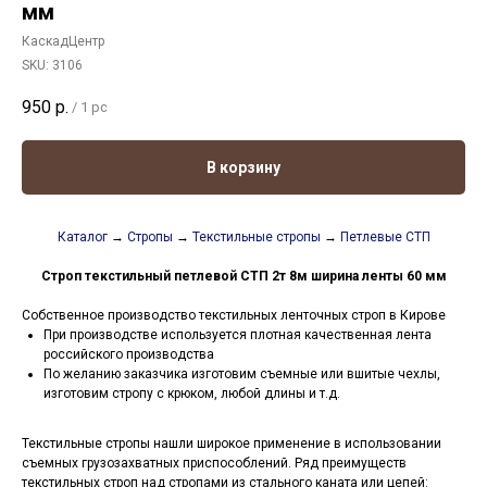
мм
КаскадЦентр
SKU:
3106
950
р.
/
1 pc
В корзину
Каталог
→
Стропы
→
Текстильные стропы
→
Петлевые СТП
Строп текстильный петлевой СТП 2т 8м ширина ленты 60 мм
Собственное производство текстильных ленточных строп в Кирове
При производстве используется плотная качественная лента
российского производства
По желанию заказчика изготовим съемные или вшитые чехлы,
изготовим стропу с крюком, любой длины и т.д.
Текстильные стропы нашли широкое применение в использовании
съемных грузозахватных приспособлений. Ряд преимуществ
текстильных строп над стропами из стального каната или цепей: