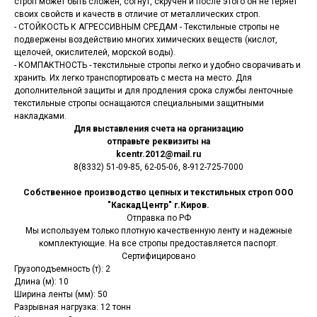
строп может быть сложен, согнут, скручен и после этого он не теряет
своих свойств и качеств в отличие от металлических строп.
- СТОЙКОСТЬ К АГРЕССИВНЫМ СРЕДАМ - Текстильные стропы не
подвержены воздействию многих химических веществ (кислот,
щелочей, окислителей, морской воды).
- КОМПАКТНОСТЬ - текстильные стропы легко и удобно сворачивать и
хранить. Их легко транспортировать с места на место. Для
дополнительной защиты и для продления срока службы ленточные
текстильные стропы оснащаются специальными защитными
накладками.
Для выставления счета на организацию
отправьте реквизиты на
kcentr.2012@mail.ru
8(8332) 51-09-85, 62-05-06, 8-912-725-7000
Собственное производство цепных и текстильных строп ООО
"КаскадЦентр" г.Киров.
Отправка по РФ
Мы используем только плотную качественную ленту и надежные
комплектующие. На все стропы предоставляется паспорт.
Сертифицировано
Грузоподъемность (т): 2
Длина (м): 10
Ширина ленты (мм): 50
Разрывная нагрузка: 12 тонн