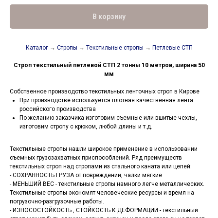
В корзину
Каталог
→
Стропы
→
Текстильные стропы
→
Петлевые СТП
Строп текстильный петлевой СТП 2 тонны 10 метров, ширина 50
мм
Собственное производство текстильных ленточных строп в Кирове
При производстве используется плотная качественная лента
российского производства
По желанию заказчика изготовим съемные или вшитые чехлы,
изготовим стропу с крюком, любой длины и т.д.
Текстильные стропы нашли широкое применение в использовании
съемных грузозахватных приспособлений. Ряд преимуществ
текстильных строп над стропами из стального каната или цепей:
- СОХРАННОСТЬ ГРУЗА от повреждений, чалки мягкие
- МЕНЬШИЙ ВЕС - текстильные стропы намного легче металлических.
Текстильные стропы экономят человеческие ресурсы и время на
погрузочно-разгрузочные работы.
- ИЗНОСОСТОЙКОСТЬ , СТОЙКОСТЬ К ДЕФОРМАЦИИ - текстильный