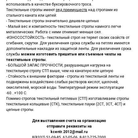
использовать в качестве буксировочного троса.
Текстильные стропы имеют
ряд преимуществ
над стропами из
стального каната или цепей:
- Текстильные стропы значительно дешевле цепных
- Малый вес и компактность- текстильные стропы намного легче
металлических. Работа с ними отнимает меньше сил.
-ИЗНОСОСТОЙКОСТЬ - текстильный строп не теряет своих свойств от
сгибания, скрутки. Для увеличения срока службы на петлях имеются
дополнительные накладки из защитной ленты. Для увеличения срока
службы
можем изготовить пришитые или съемные чехлы на
текстильные стропы.
- БОЛЬШОЙ ЗАПАС ПРОЧНОСТИ, разрушающая нагрузка на
текстильную стропу СТП выше, чем на канатную или цепную
- Стойкость к внешним факторам - стропы из текстильной ленты не
подвержены воздействию слабых растворов кислот, щелочей,
окислителей, морской воды. Температурный режим эксплуатации
-60...+100 С.
Помимо стропов текстильный петлевых (СТП) изготавливаем стропы
текстильные кольцевые (СТК), текстильные пауки (2СТ, 3СТ, 4СТ) и
цепные стропы.
Для выставления счета на организацию
отправьте реквизиты на
kcentr.2012@mail.ru
8(8332) 51-09-85, 62-05-06, 8-912-725-7000