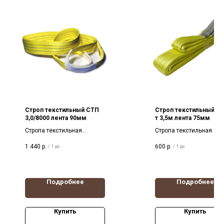
Строп текстильный СТП
Строп текстильный СТ
3,0/8000 лента 90мм
т 3,5м лента 75мм
Стропа текстильная
Стропа текстильная
петлевая 3 тонны 8 метров.
петлевая 3 тонны 3,5
1 440
р.
600
р.
/
1 pc
/
1 pc
Разрывная нагрузка 21т
метра, на разрыв 18т, л
Лента желтая, ширина
желтая, ширина 75мм
90мм
Подробнее
Подробнее
Купить
Купить