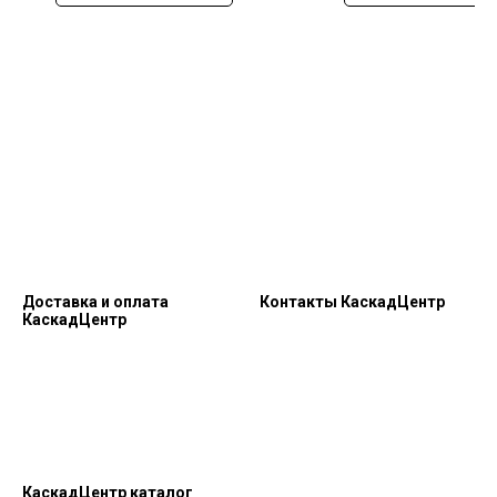
Доставка и оплата
Контакты КаскадЦентр
КаскадЦентр
КаскадЦентр каталог