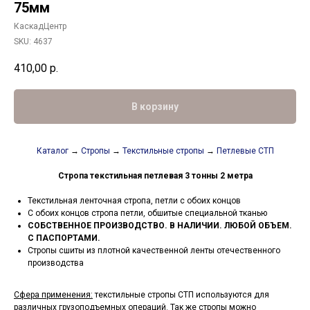
75мм
КаскадЦентр
SKU:
4637
410,00
р.
В корзину
Каталог
→
Стропы
→
Текстильные стропы
→
Петлевые СТП
Стропа текстильная петлевая 3 тонны 2 метра
Текстильная ленточная стропа, петли с обоих концов
С обоих концов стропа петли, обшитые специальной тканью
СОБСТВЕННОЕ ПРОИЗВОДСТВО. В НАЛИЧИИ. ЛЮБОЙ ОБЪЕМ.
С ПАСПОРТАМИ.
Стропы сшиты из плотной качественной ленты отечественного
производства
Сфера применения:
текстильные стропы СТП используются для
различных грузоподъемных операций. Так же стропы можно