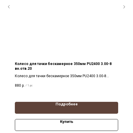
Колесо для тачки бескамерное 350мм PU2400 3.00-8
вн.отв.20
Колесо для тачки бескамерное 350мм PU2400 3.00-8
вн.отв.20. Литое колесо без камеры. Вспененный
880
р.
/
1 pc
полиуретан
Подробнее
Купить