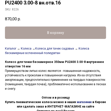
PU2400 3.00-8 вн.отв.16
SKU:
8226
870,00
р.
В корзину
Каталог
→
Колеса
→
Колеса для тачек садовых
→
Колеса
бескамерные вспененный полиуретан
Колесо для тачки бескамерное 350мм PU2400 3.00-8 внутреннее
отверстие 16 мм
Преимуществом литых колес является - повышенная надежность,
устойчивость к проколам и повышенная нагрузка. Из-за отсутствия
амортизации, предпочтительно применение на твердых поверхностях
(помещения, твердая почва), проблематично использование в песках
и снегу.
Оптом и в розницу
Купить пневматические колеса можно в наших
магазинах
в Кирове
или сделать заказ в ИНТЕРНЕТ-МАГАЗИНЕ на сайте