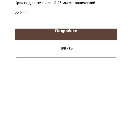
Крюк под ленту шириной 25 мм металлический
обрезиненный одинарный черного цвета. Нагрузка 820 кг,
55
р.
/
1 pc
диаметр прутка 8 мм
Подробнее
Купить