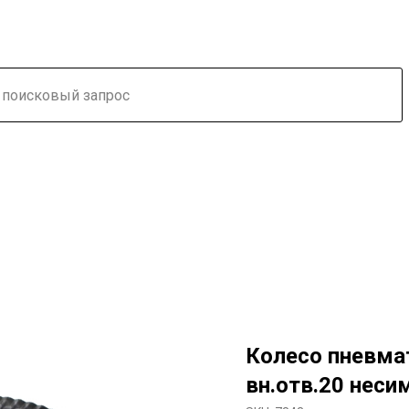
Колесо пневма
вн.отв.20 неси