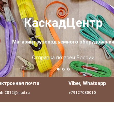
КаскадЦентр
Магазин грузоподъемного оборудовани
Отправка по всей России
ектронная почта
Viber, Whatsapp
ntr.2012@mail.ru
+79127080010