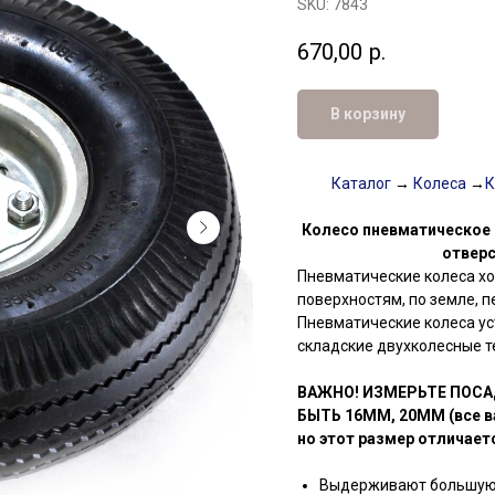
SKU:
7843
670,00
р.
В корзину
Каталог
→
Колеса
→
К
Колесо пневматическое 2
отверс
Пневматические колеса х
поверхностям, по земле, п
Пневматические колеса ус
складские двухколесные т
ВАЖНО! ИЗМЕРЬТЕ ПОСА
БЫТЬ 16ММ, 20ММ (все ва
но этот размер отличает
Выдерживают большую 