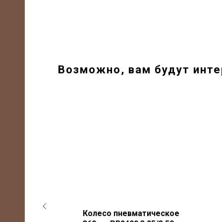
Возможно, вам будут инт
пластиковый
диск
ическое
Колесо пневматическое