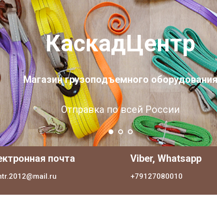
КаскадЦентр
Магазин грузоподъемного оборудовани
Отправка по всей России
ектронная почта
Viber, Whatsapp
ntr.2012@mail.ru
+79127080010