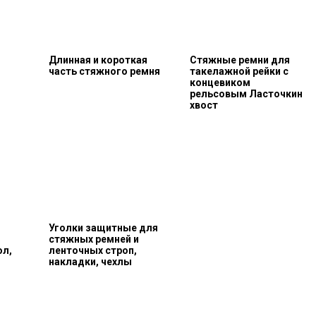
Длинная и короткая
Стяжные ремни для
часть стяжного ремня
такелажной рейки с
концевиком
рельсовым Ласточкин
хвост
Уголки защитные для
стяжных ремней и
ол,
ленточных строп,
накладки, чехлы