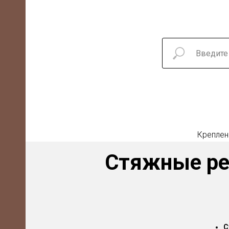
Креплен
Стяжные ре
Е
С