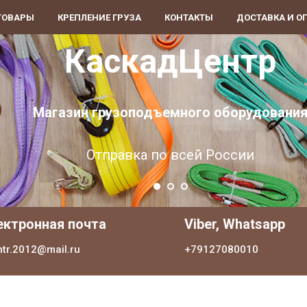
ТОВАРЫ
КРЕПЛЕНИЕ ГРУЗА
КОНТАКТЫ
ДОСТАВКА И О
КаскадЦентр
Магазин грузоподъемного оборудовани
Отправка по всей России
ектронная почта
Viber, Whatsapp
ntr.2012@mail.ru
+79127080010