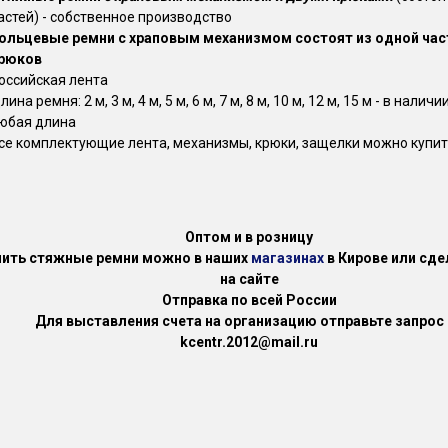
астей) - собственное производство
ольцевые ремни с храповым механизмом состоят из одной част
рюков
оссийская лента
лина ремня: 2 м, 3 м, 4 м, 5 м, 6 м, 7 м, 8 м, 10 м, 12 м, 15 м - в наличи
юбая длина
се комплектующие лента, механизмы, крюки, защелки можно купит
Оптом и в розницу
пить стяжные ремни можно в наших
магазинах
в Кирове или сде
на сайте
Отправка по всей России
Для выставления счета на организацию отправьте запрос 
kcentr.2012@mail.ru