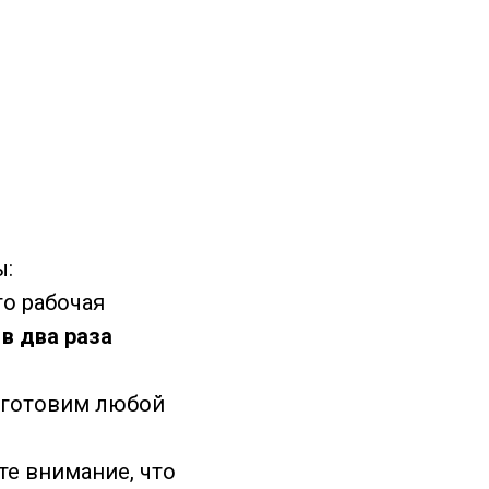
ы:
то рабочая
в два раза
з изготовим любой
ите внимание, что