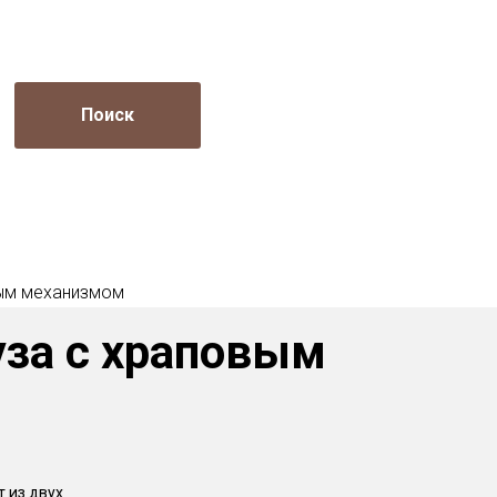
Поиск
ым механизмом
уза с храповым
т из двух