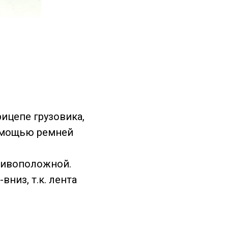
ицепе грузовика,
 помощью ремней
отивоположной.
низ, т.к. лента