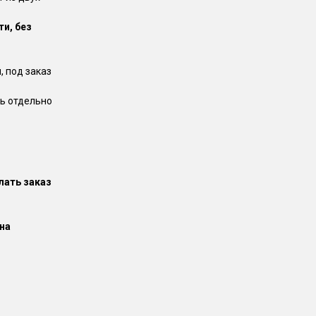
и, без
и, под заказ
ь отдельно
лать заказ
на