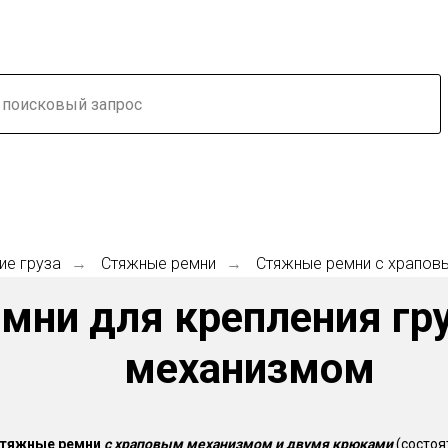
ие груза
Стяжные ремни
Стяжные ремни с храпов
→
→
мни для крепления гр
механизмом
тяжные ремни
с храповым механизмом и двумя крюками
(состоя