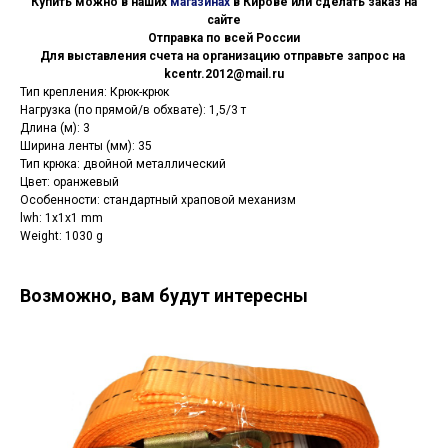
Купить можно в наших
магазинах
в Кирове или сделать заказ на
сайте
Отправка по всей России
Для выставления счета на организацию отправьте запрос на
kcentr.2012@mail.ru
Тип крепления: Крюк-крюк
Нагрузка (по прямой/в обхвате): 1,5/3 т
Длина (м): 3
Ширина ленты (мм): 35
Тип крюка: двойной металлический
Цвет: оранжевый
Особенности: стандартный храповой механизм
lwh: 1x1x1 mm
Weight: 1030 g
Возможно, вам будут интересны