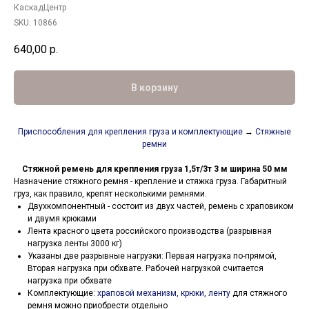
КаскадЦентр
SKU:
10866
640,00
р.
В корзину
Приспособления для крепления груза и комплектующие
→
Стяжные
ремни
Стяжной ремень для крепления груза 1,5т/3т 3 м ширина 50 мм
Назначение стяжного ремня - крепление и стяжка груза. Габаритный
груз, как правило, крепят несколькими ремнями.
Двухкомпонентный - состоит из двух частей, ремень с храповиком
и двумя крюками
Лента красного цвета российского производства (разрывная
нагрузка ленты 3000 кг)
Указаны две разрывные нагрузки: Первая нагрузка по-прямой,
Вторая нагрузка при обхвате. Рабочей нагрузкой считается
нагрузка при обхвате
Комплектующие:
храповой механизм, крюки, ленту
для стяжного
ремня можно приобрести отдельно