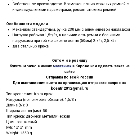
Собственное производство. Возможен пошив стяжных ремней с
индивидуальными параметрами, ремонт стяжных ремней
Особенности модели
Механизм стандартный, ручка 230 мм с алюминиевой накладкой
Нагрузка рабочая 1,5т/3т, в наличии есть ремни с большими
нагрузками при той же ширине ленты (50мм) 2т/4т, 2,5т/5т
Два стальных крюка
Оптом и в розницу
Купить можно в наших
магазинах
в Кирове или сделать заказ на
сайте
Отправка по всей России
Для выставления счета на организацию отправьте запрос на
kcentr.2012@mail.ru
Тип крепления: Крюк-крюк
Нагрузка (по прямой/в обхвате): 1,5/3 т
Длина (м): 3
Ширина ленты (мм): 50
Тип крюка: двойной металлический
Цвет: оранжевый
lwh: 1x1x1 mm
Weight: 1550 g