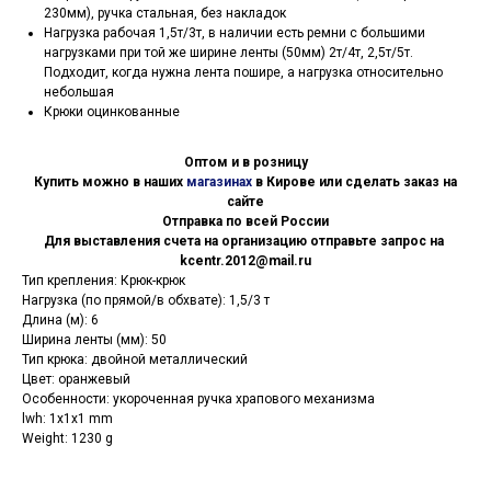
230мм), ручка стальная, без накладок
Нагрузка рабочая 1,5т/3т, в наличии есть ремни с большими
нагрузками при той же ширине ленты (50мм) 2т/4т, 2,5т/5т.
Подходит, когда нужна лента пошире, а нагрузка относительно
небольшая
Крюки оцинкованные
Оптом и в розницу
Купить можно в наших
магазинах
в Кирове или сделать заказ на
сайте
Отправка по всей России
Для выставления счета на организацию отправьте запрос на
kcentr.2012@mail.ru
Тип крепления: Крюк-крюк
Нагрузка (по прямой/в обхвате): 1,5/3 т
Длина (м): 6
Ширина ленты (мм): 50
Тип крюка: двойной металлический
Цвет: оранжевый
Особенности: укороченная ручка храпового механизма
lwh: 1x1x1 mm
Weight: 1230 g