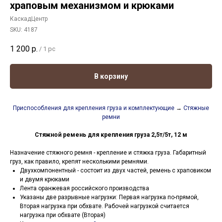
храповым механизмом и крюками
КаскадЦентр
SKU:
4187
1 200
р.
/
1 pc
В корзину
Приспособления для крепления груза и комплектующие
→
Стяжные
ремни
Стяжной ремень для крепления груза 2,5т/5т, 12 м
Назначение стяжного ремня - крепление и стяжка груза. Габаритный
груз, как правило, крепят несколькими ремнями.
Двухкомпонентный - состоит из двух частей, ремень с храповиком
и двумя крюками
Лента оранжевая российского производства
Указаны две разрывные нагрузки: Первая нагрузка по-прямой,
Вторая нагрузка при обхвате. Рабочей нагрузкой считается
нагрузка при обхвате (Вторая)