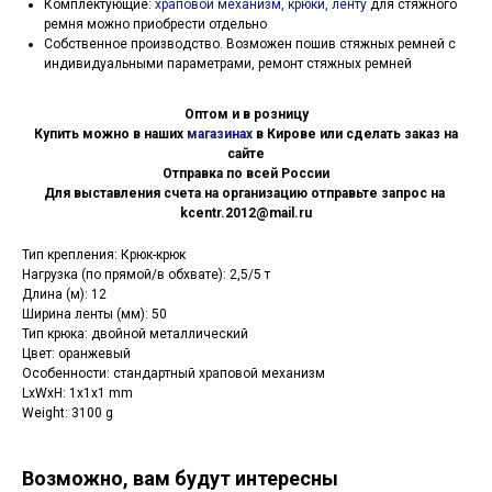
Комплектующие:
храповой механизм, крюки, ленту
для стяжного
ремня можно приобрести отдельно
Собственное производство. Возможен пошив стяжных ремней с
индивидуальными параметрами, ремонт стяжных ремней
Оптом и в розницу
Купить можно в наших
магазинах
в Кирове или сделать заказ на
сайте
Отправка по всей России
Для выставления счета на организацию отправьте запрос на
kcentr.2012@mail.ru
Тип крепления: Крюк-крюк
Нагрузка (по прямой/в обхвате): 2,5/5 т
Длина (м): 12
Ширина ленты (мм): 50
Тип крюка: двойной металлический
Цвет: оранжевый
Особенности: стандартный храповой механизм
LxWxH: 1x1x1 mm
Weight: 3100 g
Возможно, вам будут интересны