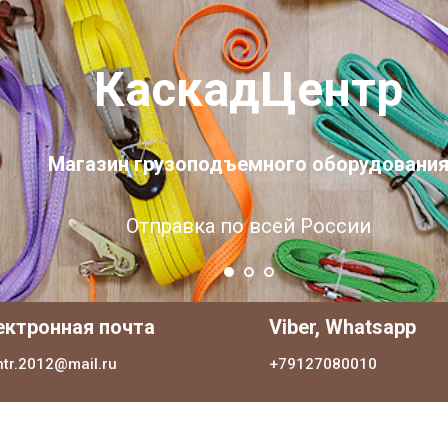
КаскадЦентр
Магазин грузоподъемного оборудовани
Отправка по всей России
ектронная почта
Viber, Whatsapp
ntr.2012@mail.ru
+79127080010