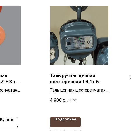
ная
Таль ручная цепная
-E 3 т 3
шестеренная ТВ 1т 6
метров
ренчатая
Таль цепная шестеренчатая
ытового
ТВ 1т 6м с ручным приводом
4 900
р.
/
1 pc
ечастого
Подробнее
Купить