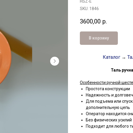
HSZ-E
SKU:
1846
3600,00
р.
В корзину
Каталог
→
Та
Таль ручна
Особенности ручной шесте
Простота конструкции
Надежность и долгове
Для подъема или спуск
дополнительную цепь
Оператор находится сн
Без физических усилий
Подходит для любого т