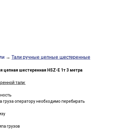
ли
→
Тали ручные цепные шестеренные
я цепная шестеренная HSZ-E 1т 3 метра
ренной тали:
чность
а груза оператору необходимо перебирать
изу
ипа грузов