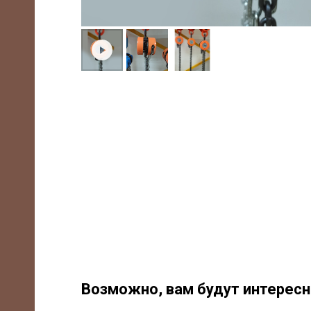
-85
m,
/7,
Возможно, вам будут интерес