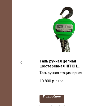
ная
Таль ручная цепная
2т 6
шестеренная HITCH
СН100 3т 6м
ренчатая
Таль ручная стационарная
приводом
грузоподъемность 3 тонны
10 800
р.
/
1 pc
высота подъема 6 метров
Подробнее