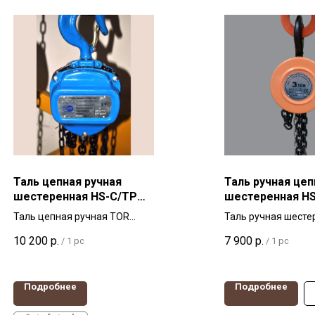
Таль цепная ручная
Таль ручная цеп
шестеренная HS-C/ТРШ
шестеренная HSZ
TOR 2т 12м
метра
Таль цепная ручная TOR
Таль ручная шесте
грузоподъемность 2 тонны,
HSZ-E 3т 3м для б
10 200
р.
7 900
р.
/
1 pc
/
1 pc
высота подъема 12 метров
использования и н
подъема
Подробнее
Подробнее